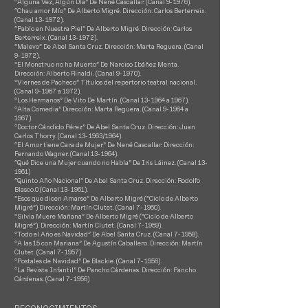
“Alguna Vez, Algún Día” De Nené Cascallar. (Canal 9- 1976).
“Chau amor Mío” De Alberto Migré. Dirección: Carlos Berterreix.
(Canal 13- 1972).
“Pablo en Nuestra Piel” De Alberto Migré. Dirección: Carlos
Berterreix. (Canal 13- 1972).
“Malevo” De Abel Santa Cruz. Dirección: Marta Reguera. (Canal
9- 1972).
“El Monstruo no ha Muerto” De Narciso Ibáñez Menta.
Dirección: Alberto Rinaldi. (Canal 9- 1970).
“Viernes de Pacheco” Títulos del repertorio teatral nacional.
(Canal 9- 1967 a 1972).
“Los Hermanos” De Vito De Martín. (Canal 13- 1964 a 1967).
“Alta Comedia” Dirección: Marta Reguera. (Canal 9- 1964 a
1967).
“Doctor Cándido Pérez” De Abel Santa Cruz. Dirección: Juan
Carlos Thorry. (Canal 13- 1963/1964).
“El Amor tiene Cara de Mujer” De Nené Cascallar. Dirección:
Fernando Wagner. (Canal 13- 1964).
“Qué Dice una Mujer cuando no Habla” De Iris Láinez. (Canal 13-
1961)
“Quinto Año Nacional” De Abel Santa Cruz. Dirección: Rodolfo
Blasco.0 (Canal 13- 1961).
“Esos que dicen Amarse” De Alberto Migré (“Ciclo de Alberto
Migré”) Dirección: Martín Clutet. (Canal 7- 1960).
“Silvia Muere Mañana” De Alberto Migré (“Ciclo de Alberto
Migré”). Dirección: Martín Clutet. (Canal 7- 1959).
“Todo el Año es Navidad” De Abel Santa Cruz. (Canal 7- 1958).
“A las 15 con Mariana” De Agustín Caballero. Dirección: Martín
Clutet. (Canal 7- 1957).
“Postales de Navidad” De Blackie. (Canal 7- 1956).
“La Revista Infantil” De Pancho Cárdenas. Dirección: Pancho
Cárdenas. (Canal 7- 1956)