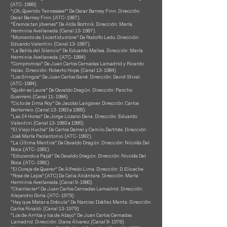
(ATC- 1989).
“¡Oh, Querido Tennessee!” De Oscar Barney Finn. Dirección:
Oscar Barney Finn. (ATC- 1987).
“Éramos tan jóvenes” De Aída Bortnik. Dirección: María
Herminia Avellaneda. (Canal 13- 1987).
“Momento de Incertidumbre” De Rodolfo Ledo. Dirección:
Eduardo Valentini. (Canal 13- 1987).
“La Bahía del Silencio” De Eduardo Mallea. Dirección: María
Herminia Avellaneda. (ATC- 1984).
“Compromiso” De Juan Carlos Cernadas Lamadrid y Ricardo
Halac. Dirección: Roberto Hope. (Canal 13- 1984).
“Los Gringos” De Juan Carlos Gené. Dirección: David Stivel.
(ATC- 1984).
“Quién es Laura” De Osvaldo Dragún. Dirección: Pancho
Guerrero. (Canal 11- 1984).
“Ciclo de Irma Roy” De Jacobo Langsner. Dirección: Carlos
Berterreix. (Canal 13- 1983 a 1985).
“Las 24 Horas” De Jorge Lozano Dana. Dirección: Eduardo
Valentini. (Canal 13- 1983 a 1985).
“El Viejo Hucha” De Carlos Damel y Camilo Darthés. Dirección:
José María Paolantonio. (ATC- 1982).
“La Última Mentira” De Osvaldo Dragún. Dirección: Nicolás Del
Boca. (ATC- 1981).
“Educando a Papá” De Osvaldo Dragún. Dirección: Nicolás Del
Boca. (ATC- 1981).
“El Coraje de Querer” De Alfredo Lima. Dirección: D. Eliceche.
“Rosa de Lejos” (ATC) De Celia Alcántara. Dirección: María
Herminia Avellaneda. (Canal 9- 1980).
“Chantecler” De Juan Carlos Cernadas Lamadrid. Dirección:
Alejandro Doria. (ATC- 1979).
“Hay que Matar a Drácula” De Narciso Ibáñez Menta. Dirección:
Carlos Rinaldi. (Canal 13- 1979).
“Los de Arriba y los de Abajo” De Juan Carlos Cernadas
Lamadrid. Dirección: Diana Álvarez. (Canal 9- 1978).