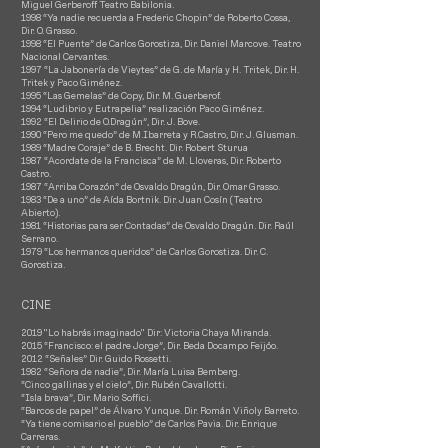
Miguel Gerberoff Teatro Babilonia.
1998 “Ya nadie recuerda a Frederic Chopin” de Roberto Cossa,
Dir. O. Grasso.
1998 “El Puente” de Carlos Gorostiza, Dir. Daniel Marcove. Teatro
Nacional Cervantes.
1997 “La Jabonería de Vieytes” de G. de María y H. Tritek, Dir. H.
Tritek y Paco Giménez.
1995 “Las Gemelas” de Copy, Dir. M. Guerberof.
1994 “Ludibrio y Eutrapelia” realización Paco Giménez.
1992 “El Delirio de O.Dragún”, Dir. J. Bove.
1990 “Pero me quedo” de M.Ibarreta y R.Castro, Dir. J. Glusman.
1989 “Madre Coraje” de B. Brecht. Dir. Robert Sturua
1987 “Acordate de la Francisca” de M. Lloveras, Dir. Roberto
Castro.
1987 “Arriba Corazón” de Osvaldo Dragún, Dir. Omar Grasso.
1983 “De a uno” de Aída Bortnik. Dir. Juan Cosín (Teatro
Abierto).
1981 “Historias para ser Contadas” de Osvaldo Dragún. Dir. Raúl
Serrano.
1979 “Los hermanos queridos” de Carlos Gorostiza. Dir. C.
Gorostiza.
CINE
2019 "Lo habrás imaginado" Dir: Victoria Chaya Miranda.
2
015 “Francisco: el padre Jorge”, Dir. Beda Docampo Feijóo.
2012 “Señales” Dir. Guido Rossetti.
1982 “Señora de nadie”, Dir. María Luisa Bemberg.
“Cinco gallinas y el cielo”, Dir. Rubén Cavallotti.
“Isla brava”, Dir. Mario Soffici.
“Barcos de papel” de Álvaro Yunque. Dir. Román Viñoly Barreto.
“Ya tiene comisario el pueblo” de Carlos Pavia. Dir. Enrique
Carreras.