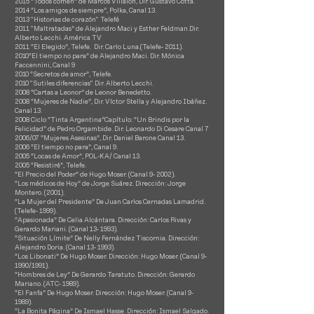
2015 “Todos comen” de Marcos Villalón, Dir. Gustavo Cotta.
2014 “Los amigos de siempre”, Polka, Canal 13.
2013 "Historias de corazón" Telefé
2011 "Maltratadas” de Alejandro Maci y Esther Feldman.Dir.
Alberto Lecchi. América TV
2011 “El Elegido”, Telefe.
Dir. Carlo Luna.(Telefe- 2011).
2010​“El tiempo no para” de Alejandro Maci. Dir. Mónica
Faccennini, Canal 9
2010 “Secretos de amor”, Telefe.
2010 "Sutiles diferencias" Dir. Alberto Lecchi.
2008 “Cartas a Leonor” de Leonor Benedetto.
2008 “Mujeres de Nadie”, Dir. Víctor Stella y Alejandro Ibáñez.
Canal 13.
2008 ​Ciclo “Tinta Argentina”Capítulo: “Un Brindis por la
Felicidad” de Pedro Orgambide. Dir. Leonardo Di Cesare Canal 7
2006/07 “Mujeres Asesinas”, Dir. Daniel Barone Canal 13.
2006 “El tiempo no para”, Canal 9.
2005 “Locas de Amor”, POL-KA/ Canal 13.
2005 “Resistiré”, Telefe.
“El Precio del Poder” de Hugo Moser. (Canal 9- 2002).
“Los médicos de Hoy” de Jorge Suárez. Dirección: Jorge
Montero. (2001).
“La Mujer del Presidente” De Juan Carlos Cernadas Lamadrid.
(Telefe- 1999).
“Apasionada” De Celia Alcántara. Dirección: Carlos Rivas y
Gerardo Mariani. (Canal 13- 1993).
“Situación Límite” De Nelly Fernández Tiscornia. Dirección:
Alejandro Doria. (Canal 13- 1993).
“Los Libonati” De Hugo Moser. Dirección: Hugo Moser. (Canal 9-
1990/1991).
“Hombres de Ley” De Gerardo Taratuto. Dirección: Gerardo
Mariano. (ATC- 1989).
“El Fanfa” De Hugo Moser. Dirección: Hugo Moser. (Canal 9-
1989).
“La Bonita Página” De Ismael Hasse. Dirección: Ismael Salgado.