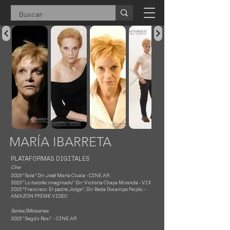
MARÍA IBARRETA
PLATAFORMAS DIGITALES
Cine
2019 “Sola” Dir. José María Cicala -
CINE.AR
2019 "Lo habrás imaginado" Dir: Victoria Chaya Miranda - VIX
2015 “Francisco: El padre Jorge”, Dir. Beda Docampo Feijóo. -
AMAZON PRIME VIDEO
Series/Miniseries
2015 "Según Roxi"
- CINE.AR