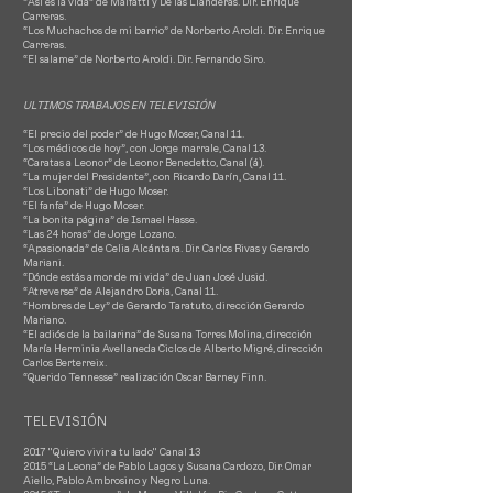
“Así es la vida” de Malfatti y De las Llanderas. Dir. Enrique
Carreras.
“Los Muchachos de mi barrio” de Norberto Aroldi. Dir. Enrique
Carreras.
“El salame” de Norberto Aroldi. Dir. Fernando Siro.
​ULTIMOS TRABAJOS EN TELEVISIÓN
“El precio del poder” de Hugo Moser, Canal 11.
“Los médicos de hoy”, con Jorge marrale, Canal 13.
“Caratas a Leonor” de Leonor Benedetto, Canal (á).
“La mujer del Presidente”, con Ricardo Darín, Canal 11.
“Los Libonati” de Hugo Moser.
“El fanfa” de Hugo Moser.
“La bonita página” de Ismael Hasse.
“Las 24 horas” de Jorge Lozano.
“Apasionada” de Celia Alcántara. Dir. Carlos Rivas y Gerardo
Mariani.
“Dónde estás amor de mi vida” de Juan José Jusid.
“Atreverse” de Alejandro Doria, Canal 11.
“Hombres de Ley” de Gerardo Taratuto, dirección Gerardo
Mariano.
“El adiós de la bailarina” de Susana Torres Molina, dirección
María Herminia Avellaneda Ciclos de Alberto Migré, dirección
Carlos Berterreix.
“Querido Tennesse” realización Oscar Barney Finn.
TELEVISIÓN
2017 "Quiero vivir a tu lado" Canal 13
2015 “La Leona” de Pablo Lagos y Susana Cardozo, Dir. Omar
Aiello, Pablo Ambrosino y Negro Luna.