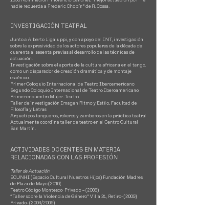
nadie recuerda a Frederic Chopín” de R. Cossa.
INVESTIGACIÓN TEATRAL
Junto a Alberto Ligaluppi, y con apoyo del INT, investigación
sobre la expresividad de los actores populares de la década del
cuarenta al sesenta previas al desarrollo de las técnicas de
actuación.
Investigación sobre el aporte de la cultura africana en el tango,
como un disparador de creación dramática y de montaje
escénico.
Primer Coloquio Internacional de Teatro Iberoamericano
Segundo Coloquio Internacional de Teatro Iberoamericano
Primer encuentro Mujer-Teatro
Taller de investigación Imagen Ritmo y Estilo, Facultad de
Filosofía y Letras
Arquetipos tangueros, rokeros y zamberos en la práctica teatral
Actualmente coordina taller de teatro en el Centro Cultural
San Martín.
ACTIVIDADES DOCENTES EN MATERIA
RELACIONADAS CON LAS PROFESIÓN
Taller de Actuación
ECUNHI (Espacio Cultural Nuestros Hijos) Fundación Madres
de Plaza de Mayo (2010)
Teatro Código Montesco Privado – (2009)
“Taller sobre la Violencia de Género” Villa 31, Retiro- (2009)
Privado- (2004/2005)
Centro Cultural San Martín (2002/2005)
Fundación Proyecto PLUJA (Unquillo, Córdoba- 2005)