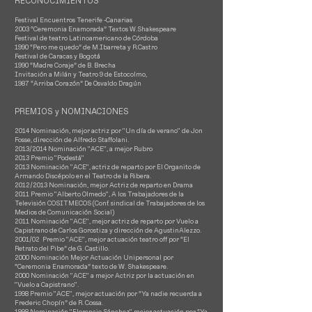
RECONOCIMIENTOS
Festival Encuentros Tenerife -Canarias
2003 “Ceremonia Enamorada” Textos W.Shakespeare
Festival de teatro Latinoamericano de Córdoba
1990 “Pero me quedo” de M.Ibarreta y R.Castro
Festival de Caracas y Bogotá
1990 “Madre Coraje” de B. Brecha
Invitación a Milán y Teatro 9 de Estocolmo,
1987 “Arriba Corazón” De Osvaldo Dragún
PREMIOS y NOMINACIONES
2014 Nominación, mejor actriz por "Un día de verano" de Jon
Fosse, dirección de Alfredo Staffolani.
2013/2014 Nominación "ACE", a mejor Rubro
2013 Premio "Podestá"
2013 Nominación "ACE", actriz de reparto por El Organito de
Armando Discépolo en el Teatro de la Ribera.
2012/2013 Nominación, mejor Actriz de reparto en Drama
2011 Premio "Alberto Olmedo", A los Trabajadores de la
Televisión COSITMECOS (Conf. sindical de Trabajadores de los
Medios de Comunicación Social)
2011 Nominación "ACE", mejor actriz de reparto por Vuelo a
Capistrano de Carlos Gorostiza y dirección de AgustinAlezzo.
2001/02 Premio "ACE", mejor actuación teatro off por “El
Retrato del Pibe” de G. Castillo.
2000 Nominación Mejor Actuación Unipersonal por
“Ceremonia Enamorada” texto de W. Shakespeare.
2000 Nominación "ACE" a mejor Actriz por la actuación en
"Vuelo a Capistrano".
1998 Premio "ACE", mejor actuación por “Ya nadie recuerda a
Frederic Chopín” de R. Cossa.
1998 Nominación "Florencio Sánchez" mejor actuación por “Ya