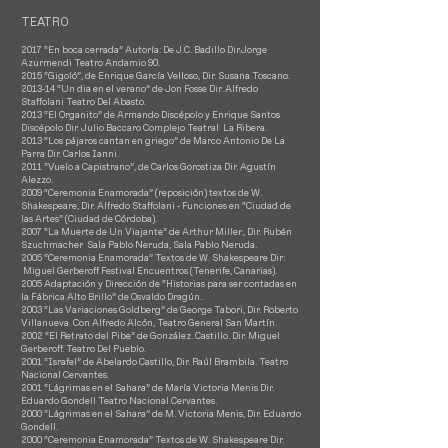
TEATRO
2017 “En boca cerrada” Autoría: De J.C. Badillo Dir.Jorge
Azurmendi Teatro Andamio 90.
2015 “Gigoló”, de Enrique García Velloso, Dir. Susana Toscano.
2013-14 “Un dia en el verano” de Jon Fosse Dir. Alfredo
Staffolani Teatro Del Abasto.
2013 “El Organito” de Armando Discépolo y Enrique Santos
Discépolo Dir. Julio Baccaro Complejo Teatral La Ribera.
2013 “Los pájaros cantan en griego” de Marco Antonio De La
Parra Dir. Carlos Ianni.
2011 “Vuelo a Capistrano”, de Carlos Gorostiza Dir. Agustín
Alezzo.
2009 “Ceremonia Enamorada” (reposición) textos de W.
Shakespeare, Dir. Alfredo Staffolani - Funciones en “Ciudad de
las Artes” (Ciudad de Córdoba).
2007 “La Muerte de Un Viajante” de Arthur Miller., Dir. Rubén
Szuchmacher Sala Pablo Neruda, Sala Pablo Neruda.
2005 “Ceremonia Enamorada” Textos de W. Shakespeare Dir:
Miguel Gerberoff Festival Encuentros (Tenerife, Canarias).
2005 Adaptación y Dirección de “Historias para ser contadas en
la Fábrica Alto Brillo” de Osvaldo Dragún..
2003 “Las Variaciones Goldberg” de George Tabori, Dir. Roberto
Villanueva. Con Alfredo Alcón, Teatro General San Martín.
2002 “El Retrato del Pibe” de González. Castillo. Dir. Miguel
Gerberoff. Teatro Del Pueblo.
2001 “Israfel” de Abelardo Castillo, Dir. Raúl Brambila. Teatro
Nacional Cervantes.
2001 “Lágrimas en el Sahara” de María Victoria Menis Dir.
Eduardo Gondell Teatro Nacional Cervantes.
2000 “Lágrimas en el Sahara” de M. Victoria Menis, Dir. Eduardo
Gondell.
2000 “Ceremonia Enamorada” Textos de W. Shakespeare Dir.