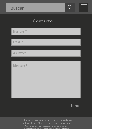
Contacto
Enviar
No tomamos entrevistas, audiciones, ni recibimos
material fotográfico o de video sin cita previa.
No tenemos representantes comerciales
autorizados en la Argentina o en el Exterior.