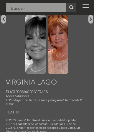
VIRGINIA LAGO
PLATAFORMAS DIGITALES
Series / Miniseries
2023 "Argentina, tierra de amor y venganza" Temporada 2,
FLOW
TEATRO
2023 “Votemos" Dir. Daniel Barone. Teatro Metropolitan
2017 "La panadera de los poetas", Dir. Mariana Giovine.
2016 “El ángel”, sobre textos de Federico García Lorca, Dir.
Virginia Lago y Daniel Marcove