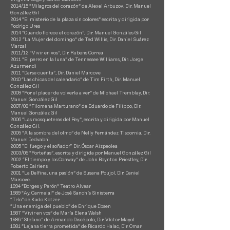
2014/15 “Milagros del corazón” de Alexei Arbuzov, Dir. Manuel
González Gil
2014 “El misterio de la plaza sin colores” escrita y dirigida por
Rodrigo Ures
2014 “Cuando florece el corazón”, Dir. Manuel Gonzáles Gil
2012 “La Mujer del domingo” de Ted Willis, Dir. Daniel Suárez
Marzal
2011/12 “Vivir en vos”, Dir. Rubens Correa
2011 “El perro en la luna” de Tennessee Williams, Dir. Jorge
Azurmendi
2011 “Darse cuenta”, Dir. Daniel Marcove
2010 “Las chicas del calendario” de Tim Firth, Dir. Manuel
González Gil
2009 “Por el placer de volverla a ver” de Michael Tremblay, Dir.
Manuel González Gil
2007/08 “Filomena Marturano” de Eduardo de Filippo, Dir.
Manuel González Gil
2006 “Las mosqueteras del Rey”, escrita y dirigida por Manuel
González Gil.
2005 “A la sombra del olmo” de Nelly Fernández Tiscornia, Dir.
Manuel Iedvabni
2005 "El fuego y el soñador" Dir. Óscar Aizpeolea
2003/05 “Porteñas”, escrita y dirigida por Manuel González Gil
2002 “El tiempo y los Conway” de John Boynton Priestley, Dir.
Roberto Dairiens
2001 “La Delfina, una pasión” de Susana Poujol, Dir. Daniel
Marcove.
1994 “Borges y Perón” Teatro Alv
ear
1989 “Ay, Carmela!” de José Sanchís Sinisterra
“Trío” de Kado Kotzer
“Una enemiga del pueblo” de Enrique Ibsen
1987 “Vivir en vos” de María Elena Walsh
1986 “Stefano” de Armando Discépolo, Dir. Víctor Mayol
1981 “Lejana tierra prometida” de Ricardo Halac, Dir. Omar