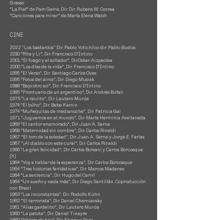
Grasso
“La Piaf” de Pam Gems, Dir. Dir. Rubens W. Correa.
“Canciones para mirar” de María Elena Walsh
​CINE
2022 "Los bastardos"
Dir. Pablo Yotich/co-dir. Pablo Bustos
2010 “Rita y Li”, Dir. Francisco D’Intino
2001 “El fuego y el soñador”, Dir.Oskar Aizpeolea
2000 “Los días de la vida”, Dir. Francisco D’Intino
1995 “El Verso”, Dir. Santiago Carlos Oves
1995 “Fotos del alma”, Dir. Diego Musiak
1988 “Bajo otro sol”, Dir. Francisco D’Intino
1985 “Prontuario de un argentino”, Dir. Andrés Bufali
1975 “La raulito”, Dir. Lautaro Murúa
1974 “El búho”, Dir. Bebe Kamin
1974 “Muñequitas de medianoche”, Dir. Patricia Gal
1971 “Juguemos en el mundo”, Dir. María Herminia Avellaneda
1969 “El cantor enamorado”, Dir. Juan A. Serna
1968 “Maternidad sin nombre”, Dir. Carlos Rinaldi
1967 “El loro de la soledad”, Dir. Juan A. Serna y Jorge E. Farías
1967 “¡Al diablo con este cura!”, Dir. Carlos Rinaldi
1966 “La gran felicidad”, Dir. Carlos Borsani y Carlos Borcosque
(h)
1964 “Voy a hablar de la esperanza”, Dir. Carlos Borcosque
1964 “Tres historias fantásticas”, Dir. Marcos Madanes
1964 “La sentencia”, Dir. Hugo del Carril
1964 “Un sueño y nada más”, Dir. Diego Santillán. Coproducción
con Brasil
1963 “Los inconstantes”, Dir. Rodolfo Kuhn
1962 “El terrorista”, Dir. Daniel Cherniavsky
1961 “Alias gardelito”, Dir. Lautaro Murúa
1960 “La patota”, Dir. Daniel Tinayre
1960 “Héroes de hoy”, Dir. Enrique Dawi