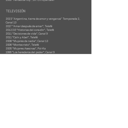
TELEVISIÓN
2023 "Argentina, tierra de amor y venganza" Temporada 2,
Canal 13
2017 “Amar después de amar”, Telefé
2012/15 “Historias del corazón”, Telefé
2011 “Decisiones de vida”, Canal 9
2011 “Caín y Abel”, Telefé
2008 “Mujeres de nadie”, Canal 13
2006 “Montecristo”, Telefé
2005 “Mujeres Asesinas”, Pol-Ka
1996 “Los herederos del poder”, Canal 9
1995/96 “Por siempre mujercitas”, Canal 9
1994/95 “Alta comedia”, Canal 9
1993 “Más allá del horizonte”, Canal 9
“Después de la fiesta”
“Flores tardías”
“Juana Azurduy”
“La fiaca”
“Personas y personajes”
“La bonita página”
DIRECCIÓN
Teatro
2014 “Romeo y Julieta” de William Shakespeare
2013/14 “La Farolera” de María Elena Walsh
2008 “Robinson Crusoe…el mar” de Carlos de Urquiza y Manuel
González Gil