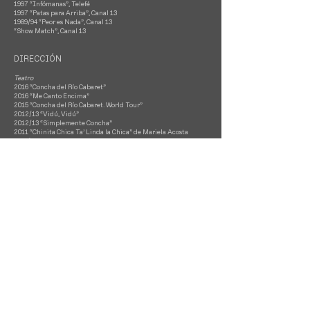
1997 “Infómanas”, Telefé
1997 “Patas para Arriba”, Canal 13
1989/94 “Peor es Nada”, Canal 13
“Show Match”, Canal 13
DIRECCIÓN
Teatro
2016 “Concha del Río Cabaret”
2016 “Me Canto Encima”
2015 “Concha del Río Cabaret. World Tour”
2012/13 “Vidú, Vidú”
2012/13 “Simplemente Concha”
2011 “Chinita Chica Ta’ Linda la Chica” de Mariela Acosta
2010/11 “Concha del Río Cabaret”
2010 “Los Fabulosos Grimm: La Niña que Quería Aprender a
Tener Miedo” de Gustavo Monje y Giselle Pessacq
2009/10 “Anfitrión Cabaret”
2008/09 “Varieté de las Tabas”
“El Círculo de Tiza Caucasiano” de Bertolt Brecht
PREMIOS y NOMINACIONES
2015 Nominación "VOS", Humorista Femenina por “Casi Diva”
2009 Nominación "ACE", Actriz de Teatro Alternativo por
“Anfitrión Cabaret”
2008 Nominación "Trinidad Guevara", Actriz Protagónica por
“Cariño Yacaré”
FORMACIÓN