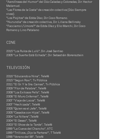
“Aerolíneas del Humor” del Dúo Caladas y Coloradas, Dir. Hector
Malamud.
“Las Flores de la Costa” de creación colectiva (Dúo Siempre
vivas).
“Los Piojitos” de Edda Díaz, Dir. Coco Romano.
“Nurundia” de creación colectiva, Dir. Liliana Bellinsky
“Facciamo L’Umore?” de Edda Díaz y Elio Marchi, Dir. Coco
Romano y Lino Patalano
CINE
2015 “Los Rulos de Lulú”, Dir. José Santiso
2005 “La Suerte Está Echada”, Dir. Sebastián Borensztein
TELEVISIÓN
2016 “Educando a Nina”, Telefé
2015 “Segun Roxi”, Tv Pública
2011 “El Sr. Y la Sra. Camas”, Tv Pública
2009 “Flor de Palabra”, Telefé
2008 “Los Exitosos Pells”, Telefé
2008 “El Muro Infernal”, Telefé
2007 “Viaje de Locos”, Telefé
2007 “Hechizada”, Telefé
2005 “Quien es el Jefe”, Telefé
2005 “Casados con Hijos”, Telefé
2004 “La Niñera”,Telefé
2004 “El Deseo”, Telefé
2003 “El Show de la Tarde”, Telefé
1999 “La Cueva del Chancho”, ATC
1999 “Trillizos, ¡Dijo la Partera!”, TTelefé
1998 “Verano del 98″, Telefé