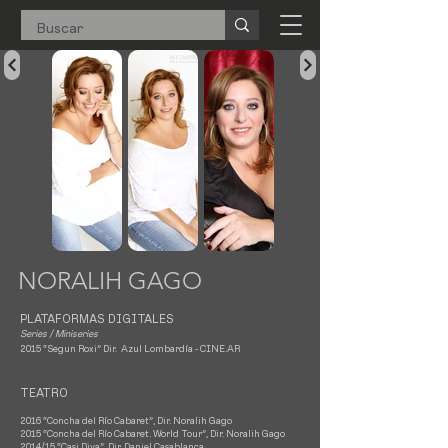
NORALIH GAGO
PLATAFORMAS DIGITALES
Series / Miniseries
2015 “Segun Roxi” Dir. Azul Lombardía -
CINE.AR
TEATRO
2016 “Concha del Río Cabaret”, Dir. Noralih Gago
2015 “Concha del Río Cabaret. World Tour”, Dir. Noralih Gago
2014/15 “Casi Diva”, Dir. Daniel Casablanca