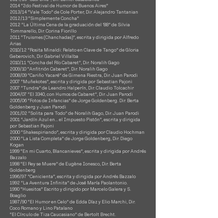
2014 “2do Festival de Humor de Buenos Aires”
2013/14 “Vale Todo” de Cole Porter, Dir. Alejandro Tantanian
2012/13 “Simplemente Concha”
2012 “La Última Cena de la graduación del ’88” de Silvia
Tommarello, Dir. Corina Fiorillo
2011 “Truismes (Chanchadas)”, escrita y dirigida por Alfredo
Arias
2010/12 “Rosita Minaldi: Relato en Clave de Tango” de Gloria
Geberovich, Dir. Gabriel Villalba
2010/11 “Concha del Río Cabaret”, Dir. Noralih Gago
2009/10 “Anfitrión Cabaret”, Dir. Noralih Gago
2008/09 “Cariño Yacaré” de Gimena Riestra, Dir. Juan Parodi
2007 “Muñekotes”, escrita y dirigida por Sebastian Pajoni
2007 “Tundra” de Leandro Halperín, Dir. Claudio Tolcachir
2004/07 “El 3340, con Humos de Cabaret”, Dir. Juan Parodi
2005/06 “Fotos de Infancias” de Jorge Goldenberg. Dir. Berta
Goldenberg y Juan Parodi
2001/02 “Solita para Todo” de Noralih Gago, Dir. Juan Parodi
2001 “Jardín Azul en… el Impuesto Pistón”, escrita y dirigida
por Sebastian Pajoni
2000 “Shakespiriando”, escrita y dirigida por Claudio Hochman
2000 “La Lista Completa” de Jorge Goldenberg, Dir. Diego
Kogan
1999 “En mi Cuarto, Blancanieves”, escrita y dirigida por Andrés
Bazzalo
1998 “El Rey se Muere” de Eugène Ionesco, Dir. Berta
Goldenberg
1996/97 “Cenicienta”, escrita y dirigida por Andrés Bazzalo
1992 “La Aventura Infinita” de José María Paolantonio.
1990 “Huesitos” Escrito y dirigido por Marcelo Galera y S.
Boaglio
1987/90 “El Humor en Celo” de Edda Díaz y Elio Marchi, Dir.
Coco Romano y Lino Patalano
“El Círculo de Tiza Caucasiano” de Bertolt Brecht.