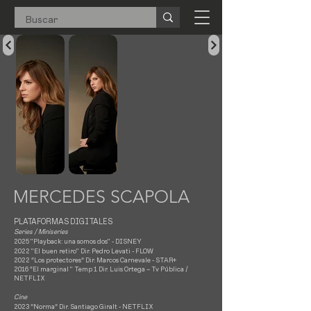
MERCEDES SCAPOLA
PLATAFORMAS DIGITALES
S
eries / Miniseries
2025 "Playback: una somos dos" - DISNEY
2022 "El buen retiro" Dir. Pedro Levati - FLOW
2022 “Los protectores” Dir. Marcos Carnevale - STAR+
2016 “El m
arginal " Temp 1 Dir. Luis Ortega – Tv Pública /
NETFLIX
Cine
2023 ”Norma” Dir. Santiago Giralt - NETFLIX