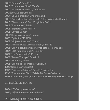
2018 "Simona", Canal 13
2
016 “Educando a Nina”, Telefe
2015 "Variaciones Walsh", Tv Pública
2014/15 “Guapas”, Pol-ka
2014 “La Celebración”, Underground
2013 “Antes de entrar, dejen salir”, Teatro Abierto, Canal 7
2013 “El mal menor”, Cap. Virginia y David
2012 "Graduados”, Telefe
2011 “El pacto”, America Tv
2011 “Sr y sra Cama”
2010 “Secretos de amor”, Telefe
2008 “Epitafios II”, HBO
2008 “Mujeres Asesinas” (Italia)
2006 “Amas de Casa Desesperadas”, Canal 13
2005 “El Frijolito, amarte así”, Productora Telemundo
2004 “El 5° mandamiento”, Telefilm
2004 “Los Pensionados”, Pol-ka
2003 “Tercer Tiempo”, Canal 13
2002 “Infieles”, Telefe
2001 “El club de la comedia”, Canal 13
1998 “Gasoleros”, Canal 13
1997 “Señoras y Señores”, Canal 13 y América
1997 “Rosaura a las Diez”, Telefe, Dir. Carlos Galletini
1993 “Cuenteros”, ATC, Elenco: Oscar Martínez y Federico Luppi
DIRECCIÓN EN TEATRO
2024/25 "Caer y levantarse"
2023/24/25 "Las cosas maravillosas"
PREMIOS y NOMINACIONES
2025 Nominación "Martín Fierro", mejor obra de teatro por
"Caer"