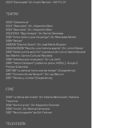
2023 “Elena sabe” Dir. Anahí Berneri - NETFLIX
TEATRO
2025 "Coherencia"
2022 "Desnudos", Dir., Alejandro Maxi
2019 "Desnudos", Dir., Alejandro Maxi
2013/2014: "Bajo terapia", Dir. Daniel Veronese
2010 “Amor, dolor y que me pongo”, Dir. Mercedes Morán
2009 “Raíces”
2005/06 “Electra Shock”, Dir. José María Muscari
2003/04/05/06 “Rancho, una historia aparte”, Dir. Julio Chávez
2000 “Doble contra sencillo” coproducción con el teatro General
San Martín. Centro Cultural Recoleta
2000 “Adolece que no es poco”, Dir. Lía Jelín
1999 “Teatro Callejero” (Jabón en polvo: ARIEL) - Grupo 3.
Procter & Gamble
1997/98 “La belleza tiene cara de hereje”- (Cooperativa)
1997 “Convención de Renault”, Dir. Leo Beccini
1997 “Romeo y Julieta” (Cooperativa)
CINE
2018 "La Reina del miedo" Dir. Valeria Bertuccelli, Fabiana
Tiscornia
2010 "Dormir al sol", Dir Alejandro Chomski
2009 “Anita”, Dir. Marcos Carnevale
2007 “Rancho aparte” de Edi Flehner
TELEVISIÓN