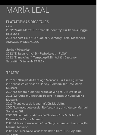
MARÍA LEAL
PLATAFORMAS DIGITALES
Cine
2022 "María Marta: El crimen del country" Dir. Daniela Goggi -
HBO MAX
2017
“Señora Haidi”, Dir. Daniel Alvaredo y Rafael Menéndez. -
AMAZON PRIME VIDEO
Series / Miniseries
2022 "El buen retiro" Dir. Pedro Levati - FLOW
2022 “El marginal”,
Temp 1 ep 5,
Dir. Adrián Caetano -
Sebastián Ortega - NETFLIX
TEATRO
2021/25 "Brujas" de Santiago Moncada. Dir. Luis Agustoni
2016 “Casa Valentina” de Harvey Fierstein, Dir. José María
Muscari.
2014 “La señora Klein” de Nicholas Wright, Dir. Eva Halac.
2011/12 “Ocho mujeres”, de Robert Thomas, Dir. José María
Muscari.
2010 “Monólogos de la vagina”, Dir. Lía Jelín.
2006 “Las mosqueteras del Rey”, escrita y dirigida por Manuel
González Gil.
2006 “El pequeño matrimonio Ilustrado” de M. Robin y P.
Palmade Dir. Carlos Moreno.
2005 “A la sombra del olmo” de Nelly Fernández Tiscornia, Dir.
Manuel Iedvabni
2004/05 “La brisa de la vida” de David Hare, Dir. Alejandra
Ciurlanti.