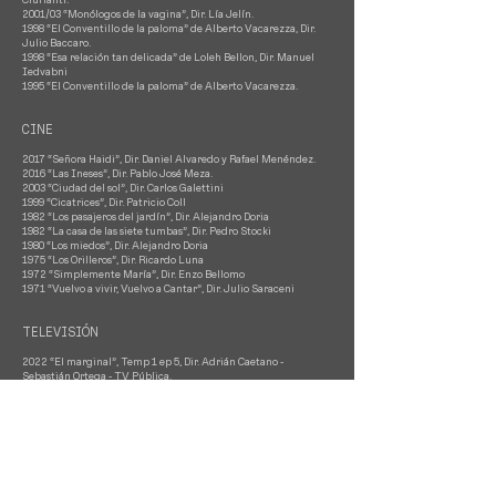
2001/03 “Monólogos de la vagina”, Dir. Lía Jelín.
1998 “El Conventillo de la paloma” de Alberto Vacarezza, Dir.
Julio Baccaro.
1998 “Esa relación tan delicada” de Loleh Bellon, Dir. Manuel
Iedvabni
1995 “El Conventillo de la paloma” de Alberto Vacarezza.
CINE
2017
“Señora Haidi”, Dir. Daniel Alvaredo y Rafael Menéndez.
2016 “Las Ineses”, Dir. Pablo José Meza.
2003 “Ciudad del sol”, Dir. Carlos Galettini
1999 “Cicatrices”, Dir. Patricio Coll
1982 “Los pasajeros del jardín”, Dir. Alejandro Doria
1982 “La casa de las siete tumbas”, Dir. Pedro Stocki
1980 “Los miedos”, Dir. Alejandro Doria
1975 “Los Orilleros”, Dir. Ricardo Luna
1972 “Simplemente María”, Dir. Enzo Bellomo
1971 “Vuelvo a vivir, Vuelvo a Cantar”, Dir. Julio Saraceni
TELEVISIÓN
2022 “El marginal”,
Temp 1 ep 5,
Dir. Adrián Caetano -
Sebastiá
n Ortega - TV Pública.
2018 "Rhizoma Hotel" Telefe.
2014/15 “Viudas e hijos del Rock & Roll”, Underground.
2010/11 “Alguien que me quiera”, Pol-ka.
2008 “Socias”, Pol-ka.
2007 “Mujeres de nadie”, Pol-ka.
2006 “Mujeres asesinas”, Temp 2 ”Hermanas de sangre”, Pol-ka.
2005 “Mujeres asesinas”, Temp 1”Cristina, rebelde”, Pol-ka.
2003 “Resistiré”, Telefe.