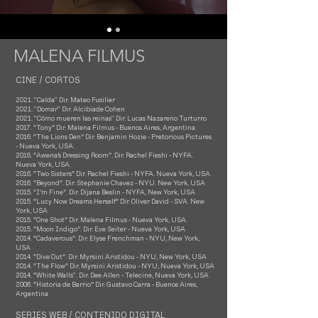
MALENA FILMUS
CINE / CORTOS
2021. "Caída" Dir. Mateo Fusilier
2021. "Domar" Dir. Alcibiade Cohen
2021. "
Cómo mueren las reinas" Dir. Lucas Nazareno Turturro
2017.
“Tony” Dir. Malena Filmus - Buenos Aires, Argentina.
2016. “The Lions Den” Dir. Benjamin Hozie - Pretorious Pictures
- Nueva York, USA.
2016. “Awena’s Dressing Room”. Dir. Rachel Fieshi - NYFA.
Nueva York, USA.
2016. “Two Sisters” Dir. Rachel Fieshi - NYFA. Nueva York, USA.
2016. “Beyond”. Dir. Stephanie Chavez - NYU. New York, USA
2015. “I’m Fine”. Dir. Dijana Beslin - NYFA, New York, USA
2015. “Lucy Now Dreams Herself” Dir. Oliver David - SVA. New
York, USA
2015. “One Shot” Dir. Malena Filmus - Nueva York, USA.
2015. “Moon Indigo”. Dir. Eve Seiter - Nueva York, USA
2014. “Cadaverous”. Dir. Elyse Frenchman - NYU, New York,
USA
2014. “Dive Out”. Dir. Myrsini Aristidou - NYU, New York, USA
2014. “The Flow” Dir. Myrsini Aristidou - NYU, Nueva York, USA
2014. “White Walls". Dir. Dee Allen - Telecine, Nueva York, USA
2006. “Historia de Barrio” Dir. Gustavo Carra - Buenos Aires,
Argentina
SERIES WEB / CONTENIDO DIGITAL