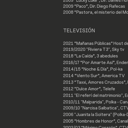
2009 “Lucky Luke”, Dir. James Hu
2009 “Paco”, Dir. Diego Rafecas
2008 “Pastora, el misterio del M
TELEVISIÓN
2021 “Mañanas Públicas” Host de
2019/2020 "Riviera T3", Sky tv
2018 “La Caída”, 3 abedules
2016/17 “Por Amarte Así”, Endem
2014/15 “Noche & Día”, Pol-ka
2014 “Viento Sur”, America TV
2013 “Taxxi, Amores Cruzados”, 
2012 “Dulce Amor”, Telefe
2011 "El referí del matrimonio", 
2010/11 "Malparida", Polka - Can
2009/10 "Narcisa Salbatica", CT
2006 "Juanita la Soltera" (Polka
2005 “Hombres de Honor”, Canal
2002/03 “Máximo Corazón”, CTV 