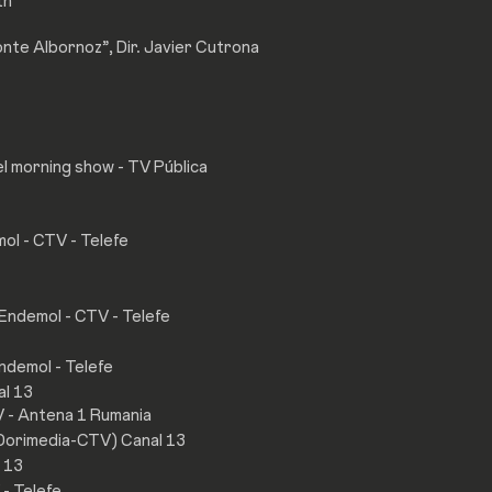
th
onte Albornoz”, Dir. Javier Cutrona
l morning show - TV Pública
ol - CTV - Telefe
Endemol - CTV - Telefe
Endemol - Telefe
al 13
V - Antena 1 Rumania
-Dorimedia-CTV) Canal 13
 13
- Telefe