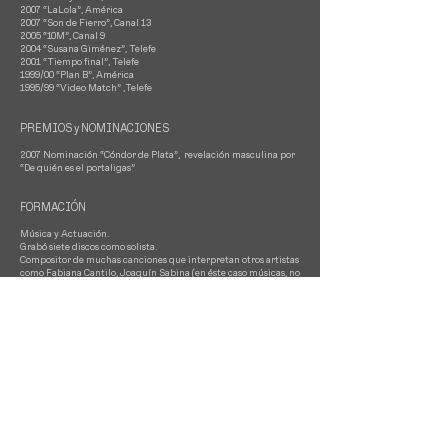
2007 “LaLola”, América
2007 “Son de Fierro”, Canal 13
2005 “10M”, Canal 9
2004 “Susana Giménez”, Telefe
2001 “Tiempo final”, Telefe
1999/00 “Plan B”, América
1995/99 “Video Match” ,Telefe
PREMIOS y NOMINACIONES
2007 Nominación “Cóndor de Plata”, revelación masculina por
“De quién es el portaligas”
FORMACIÓN
Música y Actuación.
Grabó siete discos como solista.
Compositor de muchas canciones que interpretan otros artistas
como Fabiana Cantilo, Joaquín Sabina (en éste caso músicas, no
letras) Sergio Dalma, Daniela Herrero, Ana Belén, etc.
IDIOMAS
Inglés
Italiano
Portugués