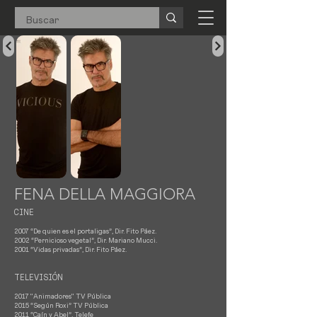
FENA DELLA MAGGIORA
CINE
2007 “De quien es el portaligas”, Dir. Fito Páez.
2002 “Pernicioso vegetal”, Dir. Mariano Mucci.
2001 “Vidas privadas”, Dir. Fito Páez.
TELEVISIÓN
2017 "Animadores" TV Pública
2015 “Según Roxi” TV Pública
2011 “Caín y Abel”, Telefe