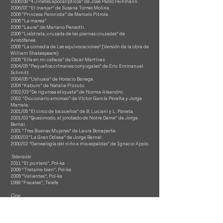
2006/08 “4 Jinetes apocalípticos” de José Pablo Feinmann
2006/07 “El manjar” de Susana Torres Molina.
2006 “Princesa Peronista” de Marcelo Pitrola.
2006 “La marea”
2006 “Laura” de Mariano Pensotti.
2006 “Lisístrata, cruzada de las piernas cruzadas” de
Aristófanes.
2005 “La comedia de Las equivocaciones” (Versión de la obra de
William Shakespeare)
2005 “Ella en mi cabeza” de Oscar Martínez
2004/05 “Pequeños crímenes conyugales” de Eric Emmanuel
Schmitt.
2004/05 “Ushuaia” de Horacio Banega.
2004 “Kabum” de Natalia Pizzuto.
2002/03 “De rigurosa etiqueta” de Norma Aleandro.
2002 “Diccionario amoroso” de Víctor García Peralta y Jorge
Marrale.
2001/05 “El circo de los sueños” de B. Luciani y L. Paneta.
2001/03 “Quasimodo, el jorobado de Notre Dame” de Jorge
Bernal.
2001 “Tres Buenas Mujeres” de Laura Bonaparte.
2000/03 “La Gran Odisea” de Jorge Bernal.
2000/02 “Genealogía del niño a mis espaldas” de Ignacio Apolo.
Televisión
2011 “El puntero”, Pol-ka
2009 “Tratame bien”, Pol-ka
2009 “Valientes”, Pol-ka
1998 “Fiscales”, Telefe
Cine
2013 “Matrimonio”, Dir. Carlos María Jaureguialzo
2008 “Agua, divino tesoro”, Dir. Rocco Oppedisano (Documental)
2008 “Motivos para no enamorarse”, Dir. Mariano Mucci
2007 “Entrelineas”, Dir. Rouven Rech (Documental)