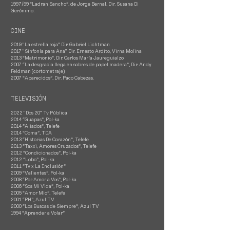
1997/99 “Ladran Sancho”, de Jorge Bernal, Dir. Susana Di
Gerónimo.
CINE
2019 "La estrella roja" Dir. Gabriel Lichtman
2017 "Sinfonía para Ana" Dir. Ernesto Ardito, Virna Molina
2013 “Matrimonio”, Dir. Carlos María Jaureguialzo
2007 “La desgracia llega en sobres de papel madera”, Dir. Andy
Feldman (cortometraje)
2007 “Aparecidos”, Dir. Paco Cabezas.
TELEVISIÓN
2022 "Dos 20" Tv Pública
2014 “Guapas”, Pol-ka
2014 “Aliados”, Telefe
2014 “Coma”, TDA
2013 “Historias De Corazón”, Telefe
2013 “Taxxi, Amores Cruzados”, Telefe
2012 “Condicionados”, Pol-ka
2012 “Lobo”, Pol-ka
2011 “Tv x La Inclusión”
2009 “Valientes”, Pol-ka
2008 “Por Amor a Vos”, Pol-ka
2006 “Sos Mi Vida”, Pol-ka
2005 “Amor Mio”, Telefe
2001 “PH”, Azul TV
2000 “Los Buscas de Siempre”, Azul TV
1994 “Aprender a Volar”