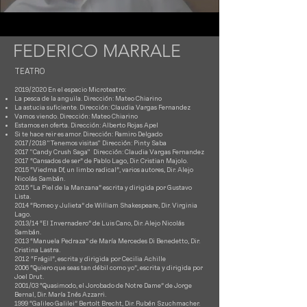
FEDERICO MARRALE
TEATRO
2019/2020 En el espacio Microteatro:
La pesca de la anguila. Dirección: Mateo Chiarino
La a
stucia suficiente. Dirección: Claudia
Vargas Fernandez
Vamos viendo. Dirección: Mateo Chiarino
Estamos en oferta. Dirección: Alberto Rojas Apel
Si te hace reir es amor. Dirección: Ramiro Delgado
2017/2018 "Tenemos visitas" Dirección: Pinty Saba
2017 "Candy Crush Saga" Dirección: Claudia Vargas Fernandez
2017 “Cansados de ser” de Pablo Lago, Dir. Cristian Majolo.
2015 “Viedma Df, un limbo radical”, varios autores, Dir. Alejo
Nicolás Sambán.
2015 “La Piel de la Manzana” escrita y dirigida por Gustavo
Lista.
2014 “Romeo y Julieta” de William Shakespeare, Dir. Virginia
Lago.
2013/14 “El Invernadero” de Luis Cano, Dir. Alejo Nicolás
Sambán.
2013 “Manuela Pedraza” de María Mercedes Di Benedetto, Dir.
Cristina Lastra.
2012 “Frágil”, escrita y dirigida por Cecilia Achille
2006 “Quiero que seas tan débil como yo”, escrita y dirigida por
Joel Drut.
2001/03 “Quasimodo, el Jorobado de Notre Dame” de Jorge
Bernal, Dir. María Inés Azzarri.
1999 “Galileo Galilei” Bertolt Brecht, Dir. Rubén Szuchmacher.