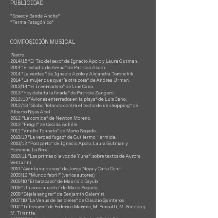
PUBLICIDAD
“Speedy Banda Ancha”
“Terma Patagónico”
COMPOSICIÓN MUSICAL
Teatro
2014/15 “El Tao del sexo” de Ignacio Apolo y Laura Gutman.
2014 “El estadio de Arena” de Patricio Abadi.
2014 “La verdad” de Ignacio Apolo y Alejandra Toronchik.
2014 “La mujer que quería otra cosa” de Andrea Urman.
2013/14 “El Invernadero” de Luis Cano.
2013 “Hoy debuta la finada” de Patricia Zangaro.
2012/13 “Aviones enterrados en la playa” de Luis Cano.
2012/13 “Globo flotando contra el techo de un shopping” de
Alberto Rojas Apel
2012 “La comida” de Newton Moreno.
2012 “Frágil” de Cecilia Achille
2011 “Vitello Tonnato” de Mario Segade.
2010/13 “La verdad fugaz” de Guillermo Hermida.
2010/12 “Postparto” de Ignacio Apolo, Laura Gutman y
Florencia La Rosa.
2010/11 “Las primas o la voz de Yuna”, sobre textos de Aurora
Venturini
2010 “Aventurando voy” de Jorge Noya y Carla Conti.
2009/12 “Mundo fabril” (varios autores)
2009/10 “El batacazo” de Mauricio Dayub
2009 “Un poco muerto” de Mario Segade.
2008 “Déjala sangrar” de Benjamín Galemiri.
2007/10 “La Venus de las pieles” de Claudio Quinteros.
2007 “Interiores” de Federico Marrale, M. Pensotti, M. Sendón y
M. Tirantte.